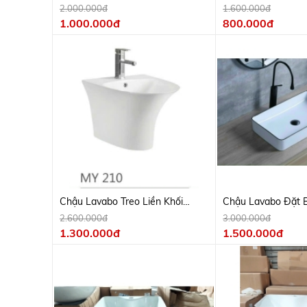
2.000.000đ
1.600.000đ
1.000.000đ
800.000đ
Chậu Lavabo Treo Liền Khối
Chậu Lavabo Đặt 
Trắng
Trắng Viền Đen
2.600.000đ
3.000.000đ
1.300.000đ
1.500.000đ