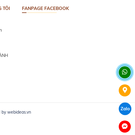
 TÔI
FANPAGE FACEBOOK
n
HÀNH
Zalo
d by
webideas.vn