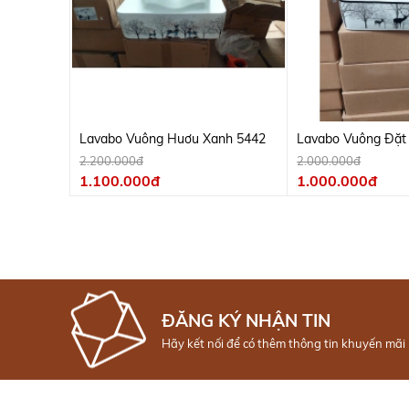
Lavabo Vuông Huơu Xanh 5442
Lavabo Vuông Đặt
Đen 1442
2.200.000đ
2.000.000đ
1.100.000đ
1.000.000đ
ĐĂNG KÝ NHẬN TIN
Hãy kết nối để có thêm thông tin khuyến mãi