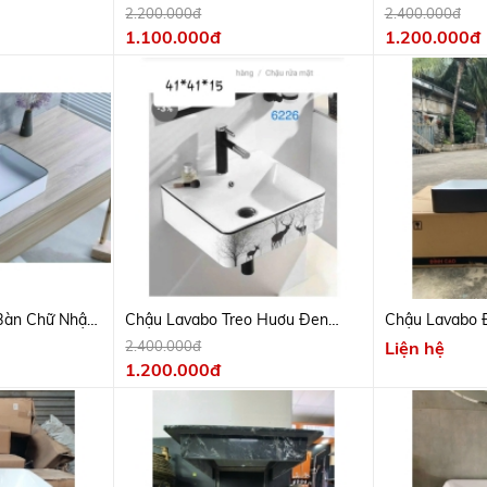
Hoa Mai 2442
2.200.000đ
2.400.000đ
1.100.000đ
1.200.000đ
Bàn Chữ Nhật
Chậu Lavabo Treo Huơu Đen
Chậu Lavabo 
6226
Đen
2.400.000đ
Liện hệ
1.200.000đ