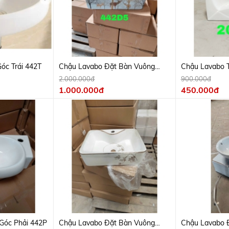
óc Trái 442T
Chậu Lavabo Đặt Bàn Vuông
Chậu Lavabo T
Hươu Vàng 442D5
2.000.000đ
900.000đ
1.000.000đ
450.000đ
Góc Phải 442P
Chậu Lavabo Đặt Bàn Vuông
Chậu Lavabo 