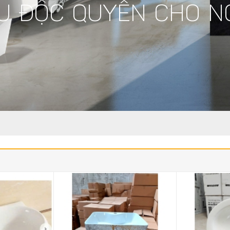
U ĐỘC QUYỀN CHO N