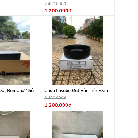
Vàng 078
2.400.000đ
1.200.000đ
Đặt Bàn Chữ Nhật
Chậu Lavabo Đặt Bàn Tròn Đen
2.400.000đ
1.200.000đ