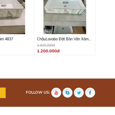
ám 4837
ChậuLavabo Đặt Bàn Vân Xám
6034
2.400.000đ
1.200.000đ
FOLLOW US: