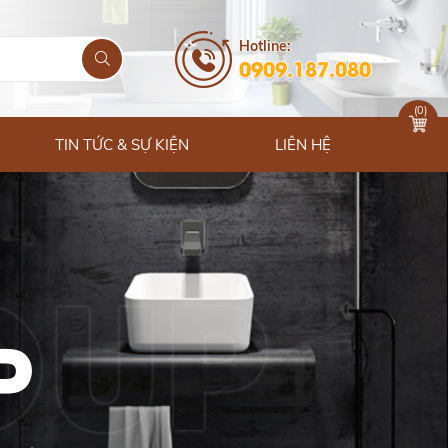
Hotline:
0909.187.080
(
0
)
TIN TỨC & SỰ KIỆN
LIÊN HỆ
P