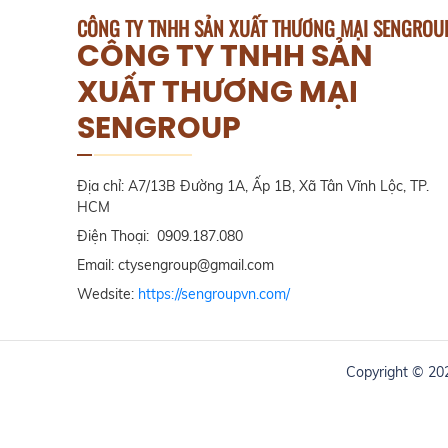
CÔNG TY TNHH SẢN XUẤT THƯƠNG MẠI SENGROU
CÔNG TY TNHH SẢN
XUẤT THƯƠNG MẠI
SENGROUP
Địa chỉ: A7/13B Đường 1A, Ấp 1B, Xã Tân Vĩnh Lộc, TP.
HCM
Điện Thoại: 0909.187.080
Email: ctysengroup@gmail.com
Wedsite:
https://sengroupvn.com/
Copyright © 2