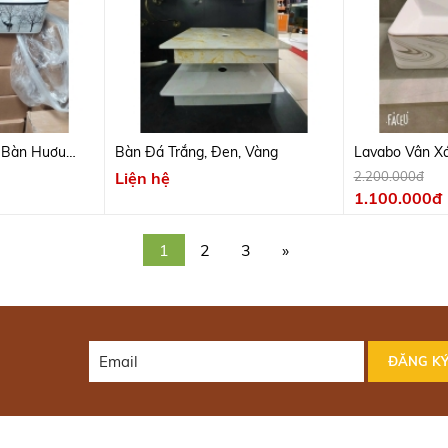
 Bàn Huơu
Bàn Đá Trắng, Đen, Vàng
Lavabo Vân X
Liện hệ
2.200.000đ
1.100.000đ
1
2
3
»