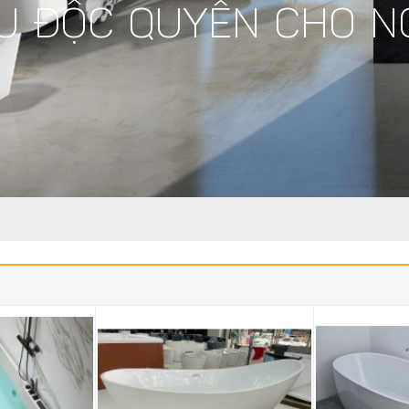
U ĐỘC QUYỀN CHO N