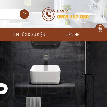
Hotline:
0909.187.080
(
0
)
TIN TỨC & SỰ KIỆN
LIÊN HỆ
P