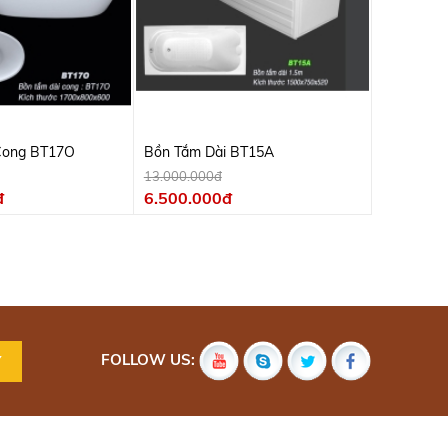
Cong BT17O
Bồn Tắm Dài BT15A
13.000.000đ
đ
6.500.000đ
FOLLOW US: