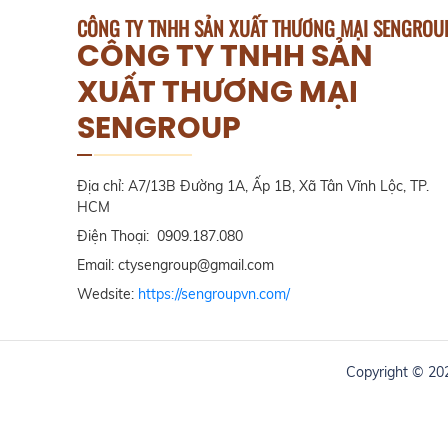
CÔNG TY TNHH SẢN XUẤT THƯƠNG MẠI SENGROU
CÔNG TY TNHH SẢN
XUẤT THƯƠNG MẠI
SENGROUP
Địa chỉ: A7/13B Đường 1A, Ấp 1B, Xã Tân Vĩnh Lộc, TP.
HCM
Điện Thoại: 0909.187.080
Email: ctysengroup@gmail.com
Wedsite:
https://sengroupvn.com/
Copyright © 2