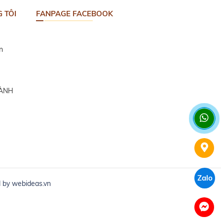
 TÔI
FANPAGE FACEBOOK
n
HÀNH
Zalo
d by
webideas.vn