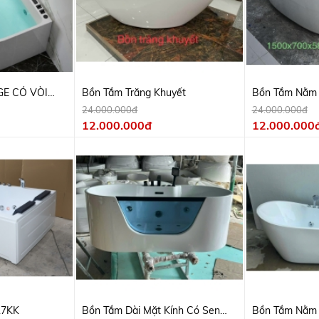
E CÓ VÒI
Bồn Tắm Trăng Khuyết
Bồn Tắm Nằm
-GH-8014
24.000.000đ
24.000.000đ
12.000.000đ
12.000.000
17KK
Bồn Tắm Dài Mặt Kính Có Sen
Bồn Tắm Nằm 