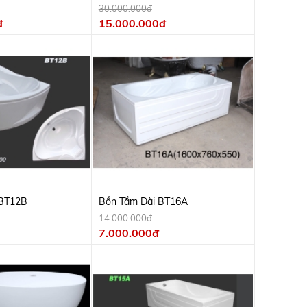
1m7
Thống Massa, Cá Heo
30.000.000đ
đ
15.000.000đ
 BT12B
Bồn Tắm Dài BT16A
14.000.000đ
7.000.000đ