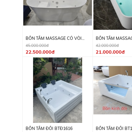
BỒN TẮM MASSAGE CÓ VÒI
BỒN TẮM MASSAG
1600X760X650CM
1500x750x660CM 
45.000.000đ
42.000.000đ
22.500.000đ
21.000.000đ
BỒN TẮM ĐÔI BTĐ1616
BỒN TẮM ĐÔI BT