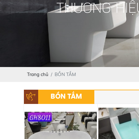
THƯƠNG HIỆ
Trang chủ
BỒN TẮM
BỒN TẮM