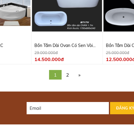
2C
Bồn Tắm Dài Ovan Có Sen Vòi
Bồn Tắm Dài 
BT17V
29.000.000đ
25.000.000đ
14.500.000đ
12.500.000
1
2
»