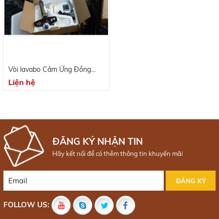
Vòi lavabo Cảm Ứng Đồng
Thau
Liện hệ
ĐĂNG KÝ NHẬN TIN
Hãy kết nối để có thêm thông tin khuyến mãi
FOLLOW US: