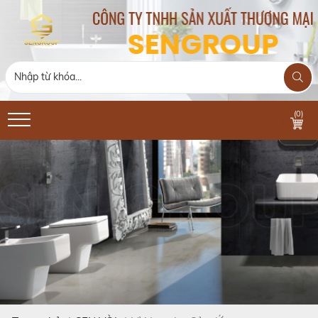
(
0
)