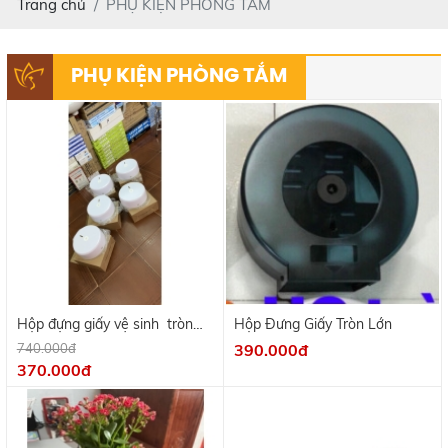
Trang chủ
PHỤ KIỆN PHÒNG TẮM
PHỤ KIỆN PHÒNG TẮM
Hộp đựng giấy vệ sinh tròn
Hộp Đưng Giấy Tròn Lớn
cuộn lớn
740.000đ
390.000đ
370.000đ