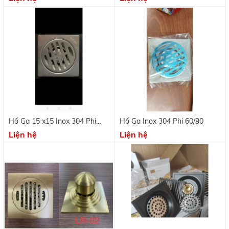
Hố Ga 15 x15 Inox 304 Phi
Hố Ga Inox 304 Phi 60/90
60/90
Liện hệ
Liện hệ