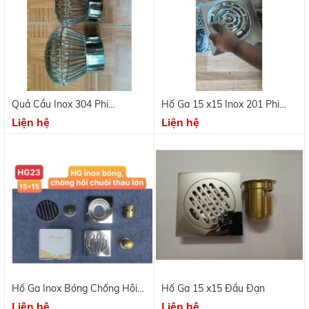
Quả Cầu Inox 304 Phi
Hố Ga 15 x15 Inox 201 Phi
60/90/114
90/60
Liện hệ
Liện hệ
Hố Ga Inox Bóng Chống Hôi
Hố Ga 15 x15 Đầu Đạn
Chuôi Thau Lớn
Liện hệ
Liện hệ