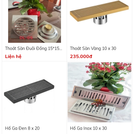
Thoát Sàn Đuôi Đồng 15*15
Thoát Sàn Vàng 10 x 30
phi 90
Liện hệ
235.000đ
Hố Ga Đen 8 x 20
Hố Ga Inox 10 x 30