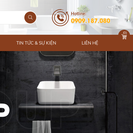
Hotline:
0909.187.080
(
0
)
TIN TỨC & SỰ KIỆN
LIÊN HỆ
P