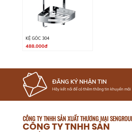
KỆ GÓC 304
488.000đ
ĐĂNG KÝ NHẬN TIN
Hãy kết nối để có thêm thông tin khuyến mãi
CÔNG TY TNHH SẢN XUẤT THƯƠNG MẠI SENGROU
CÔNG TY TNHH SẢN