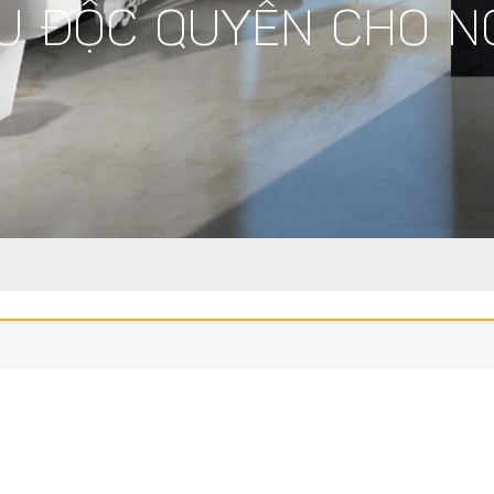
U ĐỘC QUYỀN CHO N