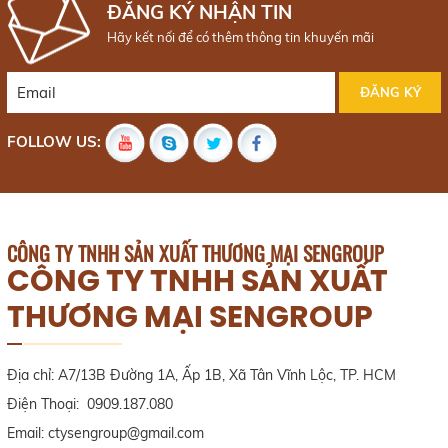
ĐĂNG KÝ NHẬN TIN
Hãy kết nối để có thêm thông tin khuyến mãi
FOLLOW US:
CÔNG TY TNHH SẢN XUẤT THƯƠNG MẠI SENGROUP
CÔNG TY TNHH SẢN XUẤT
THƯƠNG MẠI SENGROUP
Địa chỉ: A7/13B Đường 1A, Ấp 1B, Xã Tân Vĩnh Lộc, TP. HCM
Điện Thoại: 0909.187.080
Email: ctysengroup@gmail.com