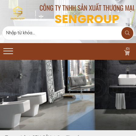
(
0
)