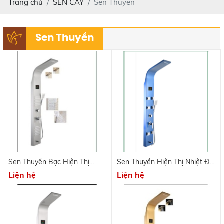
Trang chủ
SEN CÂY
Sen Thuyền
Sen Thuyền
Sen Thuyền Bạc Hiện Thị
Sen Thuyền Hiện Thị Nhiệt Độ
Nhiệt Độ GH - 1017
6 Mắt Xanh GH- 1014
Liện hệ
Liện hệ