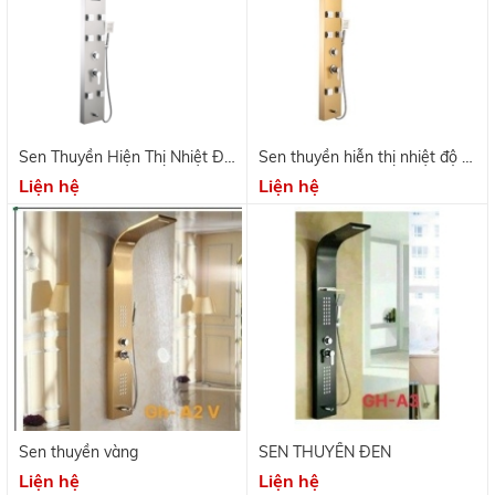
Sen Thuyền Hiện Thị Nhiệt Độ
Sen thuyền hiễn thị nhiệt độ 6
6 Mắt Bạc GH- 1013
mắt Vàng Gh- 1012
Liện hệ
Liện hệ
Sen thuyền vàng
SEN THUYỀN ĐEN
Liện hệ
Liện hệ