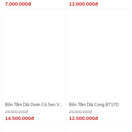
7.000.000đ
12.000.000đ
Bồn Tắm Dài Ovan Có Sen Vòi
Bồn Tắm Dài Cong BT17O
BT17V
29.000.000đ
25.000.000đ
14.500.000đ
12.500.000đ