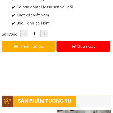
✔️ Đã bao gồm : Massa sen vòi, gối
✔️ Xuất xứ : Việt Nam
✔️ Bảo Hành : 5 Năm
-
+
Số lượng:
Thêm vào giỏ
Mua ngay
SẢN PHẨM TƯƠNG TỰ