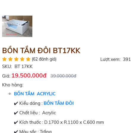
BỒN TẮM ĐÔI BT17KK
(62 đánh giá)
Lượt xem:
391
SKU:
BT 17KK
19.500.000đ
Giá:
39.000.000đ
Kho hàng:
BỒN TẮM
ACRYLIC
✔️ Kiểu dáng :
BỒN TẮM ĐÔI
✔️ Chất liệu : Acrylic
✔️ Kích thước : D.1700 x R.1100 x C.600 mm
✔️ Màu sắc : Trắng