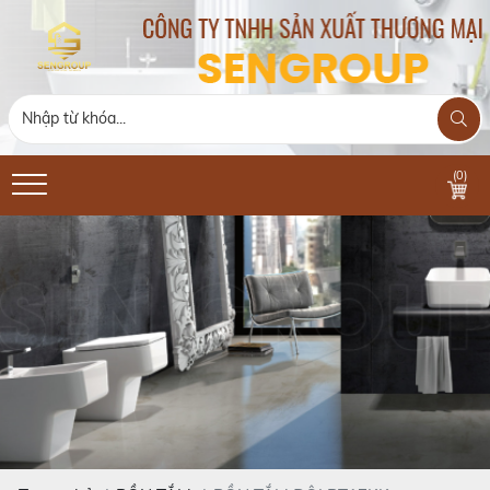
(
0
)