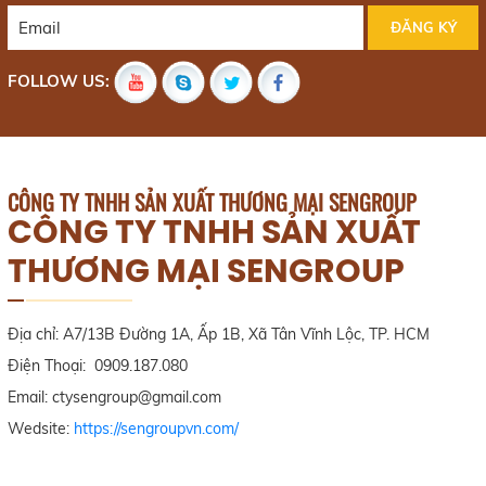
CÔNG TY TNHH SẢN XUẤT THƯƠNG MẠI SENGROUP
CÔNG TY TNHH SẢN XUẤT
THƯƠNG MẠI SENGROUP
Địa chỉ: A7/13B Đường 1A, Ấp 1B, Xã Tân Vĩnh Lộc, TP. HCM
Điện Thoại: 0909.187.080
Email: ctysengroup@gmail.com
Wedsite:
https://sengroupvn.com/
TAGS TỪ KHÓA
Sen Vòi