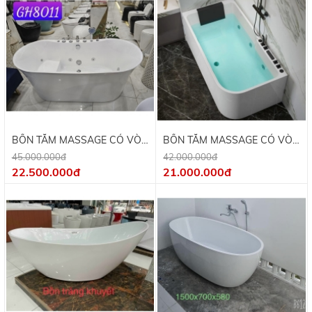
BỒN TẮM MASSAGE CÓ VÒI
BỒN TẮM MASSAGE CÓ VÒI
1600X760X650CM
1500x750x660CM -GH-8014
45.000.000đ
42.000.000đ
22.500.000đ
21.000.000đ