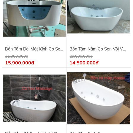
Bồn Tắm Dài Mặt Kính Có Sen
Bồn Tắm Nằm Có Sen Vòi Và
Vòi Và Hệ Thông Massa
Hệ Thống Massa 1m7
31.800.000đ
29.000.000đ
15.900.000đ
14.500.000đ