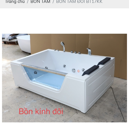
Trang chủ
BỒN TẮM
BỒN TẮM ĐÔI BT17KK