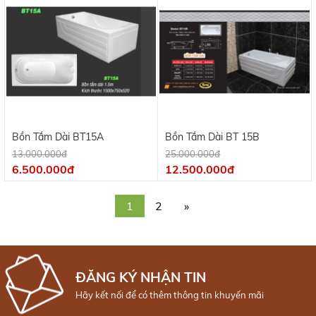
Bồn Tắm Dài BT15A
Bồn Tắm Dài BT 15B
13.000.000đ
25.000.000đ
6.500.000đ
12.500.000đ
1
2
»
ĐĂNG KÝ NHẬN TIN
Hãy kết nối để có thêm thông tin khuyến mãi
FOLLOW US: