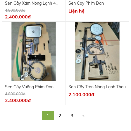
Sen Cây Vuông Phím Đàn
Sen Cây Tròn Nóng Lạnh Thau
4.800.000đ
2.100.000đ
2.400.000đ
1
2
3
»
ĐĂNG KÝ NHẬN TIN
Hãy kết nối để có thêm thông tin khuyến mãi