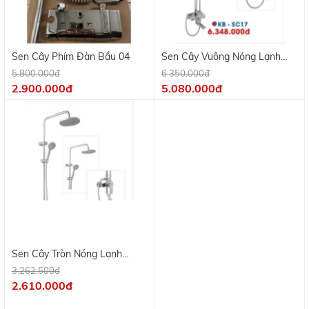
Sen Cây Phím Đàn Bầu 04
Sen Cây Vuông Nóng Lạnh
Inox 304 KB-SC17
5.800.000đ
6.350.000đ
2.900.000đ
5.080.000đ
Sen Cây Tròn Nóng Lạnh
Sen Cây Tròn Nóng Lạnh
Đồng Thau Mạ Crome KV-
Đồng Thau Mạ Crome KV-
3.262.500đ
3.450.000đ
9181
9182
2.610.000đ
2.760.000đ