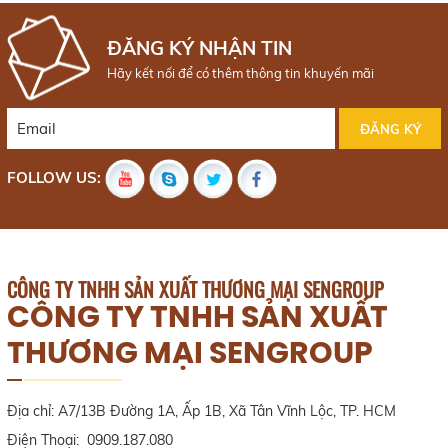
FOLLOW US:
CÔNG TY TNHH SẢN XUẤT THƯƠNG MẠI SENGROUP
CÔNG TY TNHH SẢN XUẤT
THƯƠNG MẠI SENGROUP
Địa chỉ: A7/13B Đường 1A, Ấp 1B, Xã Tân Vĩnh Lộc, TP. HCM
Điện Thoại: 0909.187.080
Email: ctysengroup@gmail.com
Wedsite:
https://sengroupvn.com/