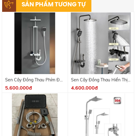
SẢN PHẨM TƯƠNG TỰ
Sen Cây Đồng Thau Phím Đàn
Sen Cây Đồng Thau Hiển Thị
Sơn Tĩnh Điện Trắng
Nhiệt Độ
5.600.000đ
4.600.000đ