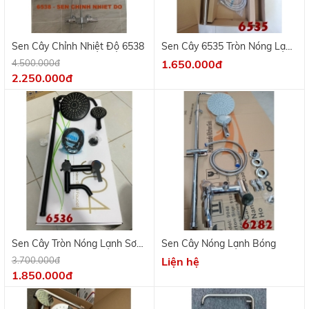
2.250.000đ
Sen Cây Tròn Nóng Lạnh Sơn
Sen Cây Nóng Lạnh Bóng
Tĩnh Điện
3.700.000đ
Liện hệ
1.850.000đ