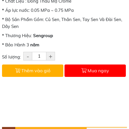
*
Chất Liệu : Đồng Thau Mạ Crome
*
Áp lực nước: 0.05 MPa ~ 0.75 MPa
*
Bộ Sản Phẩm Gồm: Củ Sen, Thân Sen, Tay Sen Và Đài Sen,
Dây Sen
*
Thương Hiệu:
Sengroup
*
Bảo Hành 3
năm
-
+
Số lượng:
Thêm vào giỏ
Mua ngay