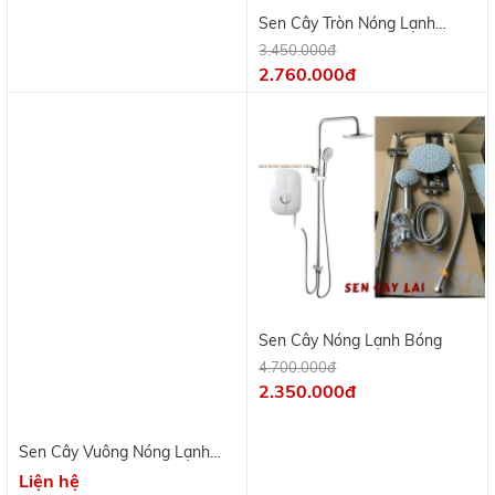
Sen Cây Nóng Lạnh Bóng
4.700.000đ
2.350.000đ
Sen Cây Vuông Nóng Lạnh
Sơn Tĩnh Điện
Liện hệ