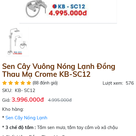
Sen Cây Vuông Nóng Lạnh Đồng
Thau Mạ Crome KB-SC12
(88 đánh giá)
Lượt xem:
576
SKU:
KB- SC12
3.996.000đ
Giá:
4.995.000đ
Kho hàng:
*
Sen Cây Nóng Lạnh
* 3 chế độ tắm :
Tắm sen mưa, tắm tay cầm và xả chậu