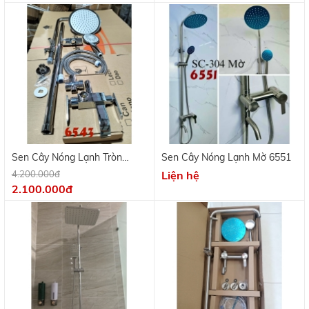
Sen Cây Nóng Lạnh Tròn
Sen Cây Nóng Lạnh Mờ 6551
Bóng 6543
4.200.000đ
Liện hệ
2.100.000đ
Sen Cây Chỉnh Nhiệt Độ 6538
Sen Cây 6535 Tròn Nóng Lạnh
Inox 304
4.500.000đ
1.650.000đ