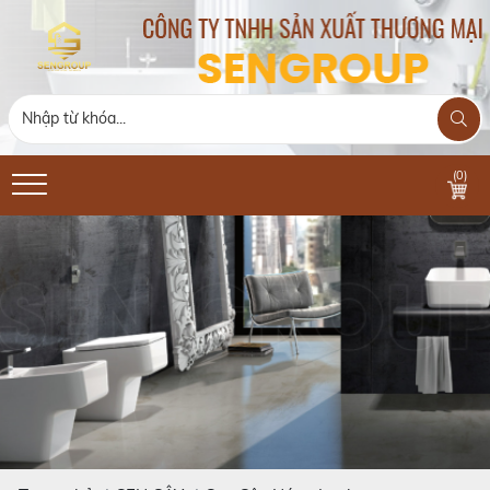
(
0
)