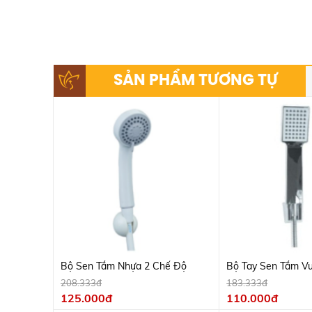
SẢN PHẨM TƯƠNG TỰ
Bộ Sen Tắm Nhựa 2 Chế Độ
Bộ Tay Sen Tắm V
Crome
208.333đ
183.333đ
125.000đ
110.000đ