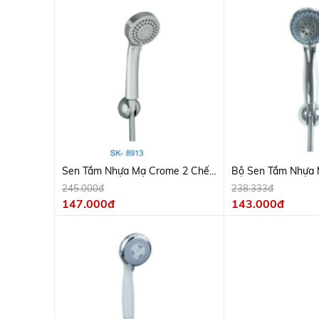
Sen Tắm Nhựa Mạ Crome 2 Chế
Bộ Sen Tắm Nhựa 
Độ, Dây Inox
Chế Độ, Dây Inox
245.000đ
238.333đ
147.000đ
143.000đ