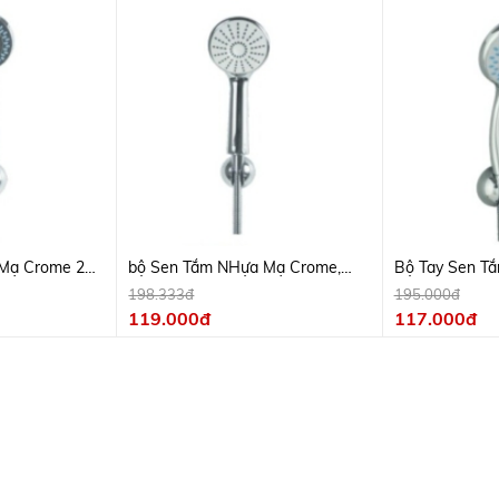
Mạ Crome 2
bộ Sen Tắm NHựa Mạ Crome,
Bộ Tay Sen T
Day Inox
198.333đ
195.000đ
119.000đ
117.000đ