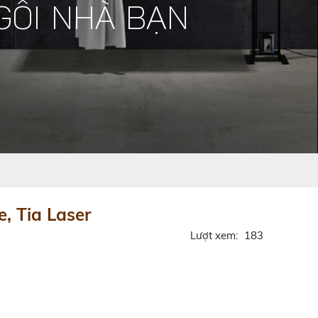
GÔI NHÀ BẠN
, Tia Laser
Lượt xem:
183