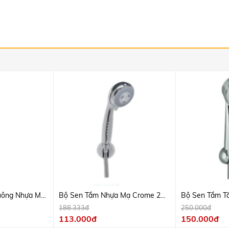
uông Nhựa Mạ
Bộ Sen Tắm Nhựa Mạ Crome 2
Bộ Sen Tắm T
Chế Độ
Crome
188.333đ
250.000đ
113.000đ
150.000đ