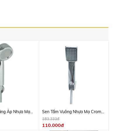
ăng Áp Nhựa Mạ
Sen Tắm Vuông Nhựa Mạ Crome ,
Dây Inox
183.333đ
110.000đ