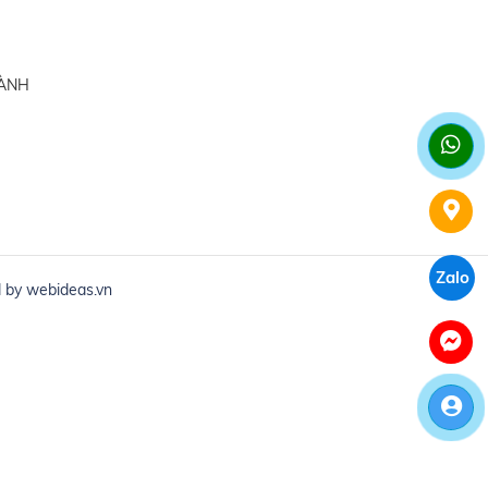
HÀNH
Zalo
d by
webideas.vn