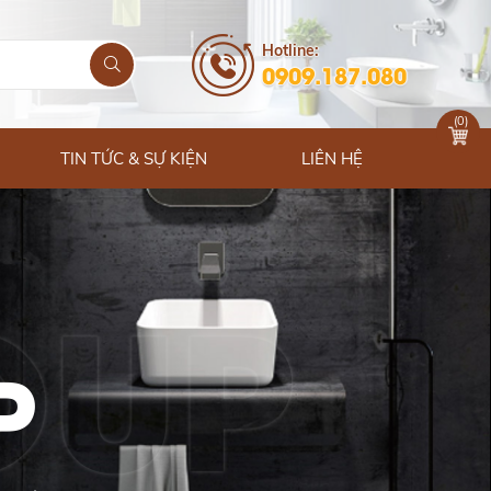
Hotline:
0909.187.080
(
0
)
TIN TỨC & SỰ KIỆN
LIÊN HỆ
P