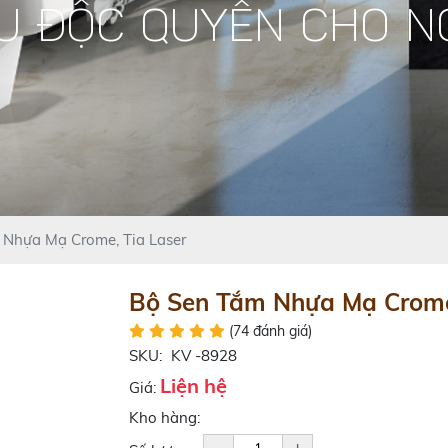
U ĐỘC QUYỀN CHO N
 Nhựa Mạ Crome, Tia Laser
Bộ Sen Tắm Nhựa Mạ Crome
(74 đánh giá)
SKU:
KV -8928
Liện hệ
Giá:
Kho hàng: