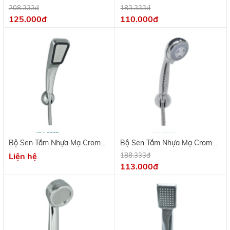
Mạ Crome
208.333đ
183.333đ
125.000đ
110.000đ
Bộ Sen Tắm Nhựa Mạ Crome,
Bộ Sen Tắm Nhựa Mạ Crome
Tia Laser
2 Chế Độ
Liện hệ
188.333đ
113.000đ