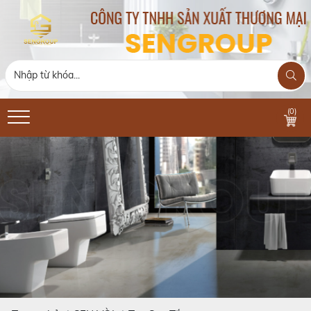
(
0
)