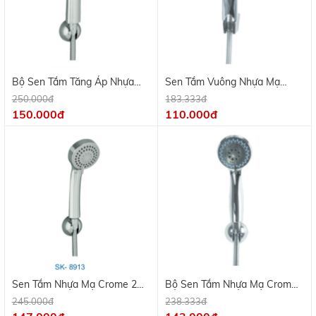
Bộ Sen Tắm Tăng Áp Nhựa
Sen Tắm Vuông Nhựa Mạ
Mạ Crome
Crome , Dây Inox
250.000đ
183.333đ
150.000đ
110.000đ
Sen Tắm Nhựa Mạ Crome 2
Bộ Sen Tắm Nhựa Mạ Crome
Chế Độ, Dây Inox
2 Chế Độ, Dây Inox
245.000đ
238.333đ