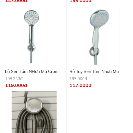
147.000đ
143.000đ
bộ Sen Tắm NHựa Mạ Crome,
Bộ Tay Sen Tắm Nhựa Mạ
Day Inox
Crome
198.333đ
195.000đ
119.000đ
117.000đ