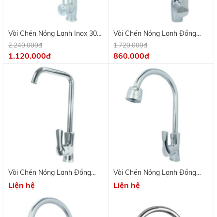
Vòi Chén Nóng Lạnh Inox 304
Vòi Chén Nóng Lạnh Đồng
Mờ KV 9707
Thau Mạ Crome KV 9708
2.240.000đ
1.720.000đ
1.120.000đ
860.000đ
Vòi Chén Nóng Lạnh Đồng
Vòi Chén Nóng Lạnh Đồng
Thau Mạ Crome KV 9703C
Thau Mạ Crome KV 9703B
Liện hệ
Liện hệ