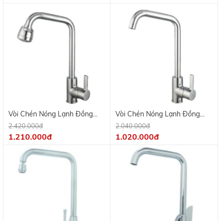
Vòi Chén Nóng Lạnh Đồng
Vòi Chén Nóng Lạnh Đồng
Thau Mạ Crome KV 9702B
Thau Mạ Crome KV 9702A
2.420.000đ
2.040.000đ
1.210.000đ
1.020.000đ