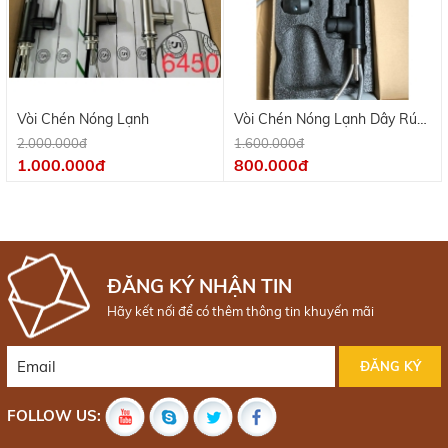
Vòi Chén Nóng Lạnh
Vòi Chén Nóng Lạnh Dây Rút
Inox 304
2.000.000đ
1.600.000đ
1.000.000đ
800.000đ
ĐĂNG KÝ NHẬN TIN
Hãy kết nối để có thêm thông tin khuyến mãi
FOLLOW US: