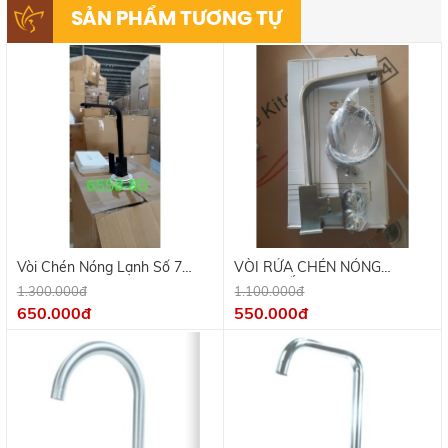
SẢN PHẨM TƯƠNG TỰ
Vòi Chén Nóng Lạnh Số 7
VÒI RỬA CHÉN NÓNG
Nano Đen
LẠNH SỐ 7
1.300.000đ
1.100.000đ
650.000đ
550.000đ