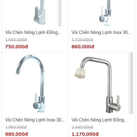
Vòi Chén Nóng Lạnh Đồng
Vòi Chén Nóng Lạnh Inox 304
Thau Mạ Crome KV 9705
Bóng Gương KV 9713
1.500.000đ
1.720.000đ
750.000đ
860.000đ
Vòi Chén Nóng Lạnh Inox 304
Vòi Chén Nóng Lạnh Đồng
Bóng Gương KV 9712
Thau Mạ Crome KV 9702C
1.960.000đ
2.340.000đ
980.000đ
1.170.000đ