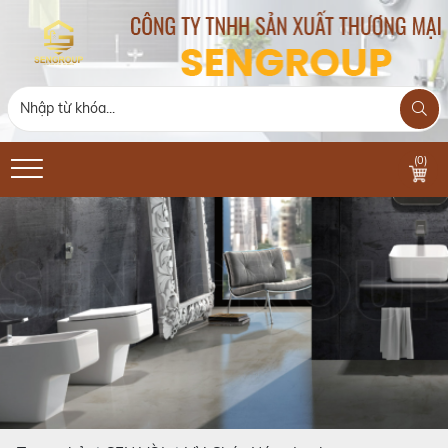
(
0
)