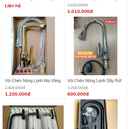
Thau Mạ Crome KV 9701B
Thau Mạ Crome VR04
Liện hệ
2.020.000đ
1.010.000đ
Vòi Chén Nóng Lạnh Mạ Vàng
Vòi Chén Nóng Lạnh Dây Rút
2.400.000đ
1.200.000đ
1.200.000đ
600.000đ