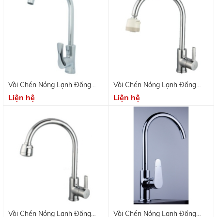
Vòi Chén Nóng Lạnh Đồng
Vòi Chén Nóng Lạnh Đồng
Thau Mạ Crome KV 9703
Thau Mạ Crome KV 9701C
Liện hệ
Liện hệ
Vòi Chén Nóng Lạnh Đồng
Vòi Chén Nóng Lạnh Đồng