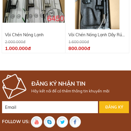
Vòi Chén Nóng Lạnh
Vòi Chén Nóng Lạnh Dây Rút
Inox 304
2.000.000đ
1.600.000đ
1.000.000đ
800.000đ
ĐĂNG KÝ NHẬN TIN
Hãy kết nối để có thêm thông tin khuyến mãi
FOLLOW US: