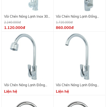
Vòi Chén Nóng Lạnh Inox 304
Vòi Chén Nóng Lạnh Đồng
Mờ KV 9707
Thau Mạ Crome KV 9708
2.240.000đ
1.720.000đ
1.120.000đ
860.000đ
Vòi Chén Nóng Lạnh Đồng
Vòi Chén Nóng Lạnh Đồng
Thau Mạ Crome KV 9703B
Thau Mạ Crome KV 9703
Liện hệ
Liện hệ