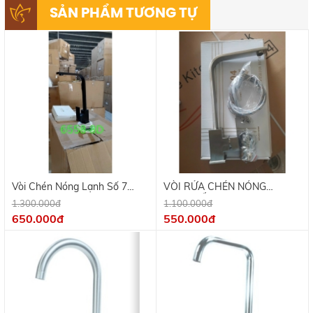
SẢN PHẨM TƯƠNG TỰ
Vòi Chén Nóng Lạnh Số 7
VÒI RỬA CHÉN NÓNG
Nano Đen
LẠNH SỐ 7
1.300.000đ
1.100.000đ
650.000đ
550.000đ