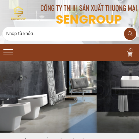
(
0
)