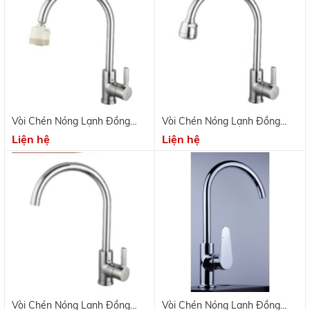
Vòi Chén Nóng Lạnh Đồng
Vòi Chén Nóng Lạnh Đồng
Thau Mạ Crome KV 9701C
Thau Mạ Crome KV 9701B
Liện hệ
Liện hệ
Vòi Chén Nóng Lạnh Đồng
Vòi Chén Nóng Lạnh Đồng