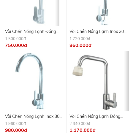
Vòi Chén Nóng Lạnh Đồng
Vòi Chén Nóng Lạnh Inox 304
Thau Mạ Crome KV 9705
Bóng Gương KV 9713
1.500.000đ
1.720.000đ
750.000đ
860.000đ
Vòi Chén Nóng Lạnh Inox 304
Vòi Chén Nóng Lạnh Đồng
Bóng Gương KV 9712
Thau Mạ Crome KV 9702C
1.960.000đ
2.340.000đ
980.000đ
1.170.000đ