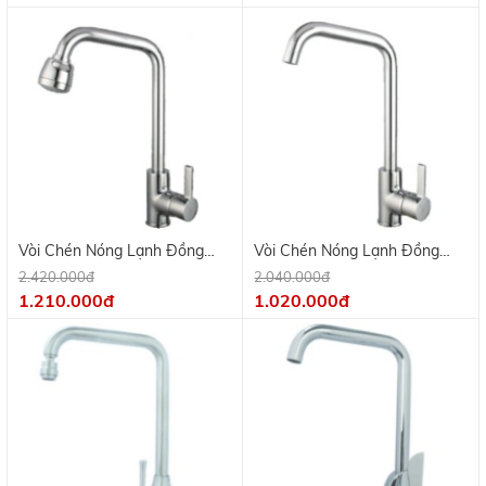
Vòi Chén Nóng Lạnh Đồng
Vòi Chén Nóng Lạnh Đồng
Thau Mạ Crome KV 9702B
Thau Mạ Crome KV 9702A
2.420.000đ
2.040.000đ
1.210.000đ
1.020.000đ