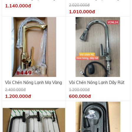
Thau Mạ Crome KV 9701A
Thau Mạ Crome VR04
1.140.000đ
2.020.000đ
1.010.000đ
Vòi Chén Nóng Lạnh Mạ Vàng
Vòi Chén Nóng Lạnh Dây Rút
2.400.000đ
1.200.000đ
1.200.000đ
600.000đ